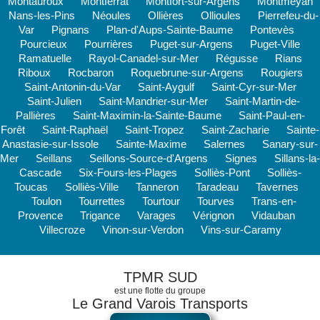
Montauroux
Montferrat
Montfort-sur-Argens
Montmeyan
Nans-les-Pins
Néoules
Ollières
Ollioules
Pierrefeu-du-
Var
Pignans
Plan-d'Aups-Sainte-Baume
Pontevès
Pourcieux
Pourrières
Puget-sur-Argens
Puget-Ville
Ramatuelle
Rayol-Canadel-sur-Mer
Régusse
Rians
Riboux
Rocbaron
Roquebrune-sur-Argens
Rougiers
Saint-Antonin-du-Var
Saint-Aygulf
Saint-Cyr-sur-Mer
Saint-Julien
Saint-Mandrier-sur-Mer
Saint-Martin-de-
Pallières
Saint-Maximin-la-Sainte-Baume
Saint-Paul-en-
Forêt
Saint-Raphaël
Saint-Tropez
Saint-Zacharie
Sainte-
Anastasie-sur-Issole
Sainte-Maxime
Salernes
Sanary-sur-
Mer
Seillans
Seillons-Source-d'Argens
Signes
Sillans-la-
Cascade
Six-Fours-les-Plages
Solliès-Pont
Solliès-
Toucas
Solliès-Ville
Tanneron
Taradeau
Tavernes
Toulon
Tourrettes
Tourtour
Tourves
Trans-en-
Provence
Trigance
Varages
Vérignon
Vidauban
Villecroze
Vinon-sur-Verdon
Vins-sur-Caramy
TPMR SUD
est une flotte du groupe
Le Grand Varois Transports