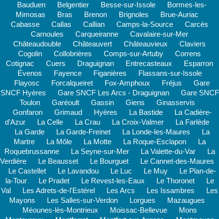
Bauduen
Belgentier
Besse-sur-Issole
Bormes-les-
Mimosas
Bras
Brenon
Brignoles
Brue-Auriac
Cabasse
Callas
Callian
Camps-la-Source
Carcès
Carnoules
Carqueiranne
Cavalaire-sur-Mer
Châteaudouble
Châteauvert
Châteauvieux
Claviers
Cogolin
Collobrières
Comps-sur-Artuby
Correns
Cotignac
Cuers
Draguignan
Entrecasteaux
Esparron
Évenos
Fayence
Figanières
Flassans-sur-Issole
Flayosc
Forcalqueiret
Fox-Amphoux
Fréjus
Gare
SNCF Hyères
Gare SNCF Les Arcs - Draguignan
Gare SNCF
Toulon
Garéoult
Gassin
Giens
Ginasservis
Gonfaron
Grimaud
Hyères
La Bastide
La Cadière-
d'Azur
La Celle
La Crau
La Croix-Valmer
La Farlède
La Garde
La Garde-Freinet
La Londe-les-Maures
La
Martre
La Môle
La Motte
La Roque-Esclapon
La
Roquebrussanne
La Seyne-sur-Mer
La Valette-du-Var
La
Verdière
Le Beausset
Le Bourguet
Le Cannet-des-Maures
Le Castellet
Le Lavandou
Le Luc
Le Muy
Le Plan-de-
la-Tour
Le Pradet
Le Revest-les-Eaux
Le Thoronet
Le
Val
Les Adrets-de-l'Estérel
Les Arcs
Les Issambres
Les
Mayons
Les Salles-sur-Verdon
Lorgues
Mazaugues
Méounes-lès-Montrieux
Moissac-Bellevue
Mons