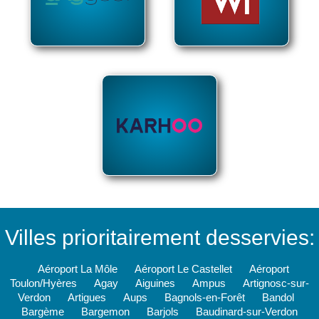
Villes prioritairement desservies:
Aéroport La Môle
Aéroport Le Castellet
Aéroport
Toulon/Hyères
Agay
Aiguines
Ampus
Artignosc-sur-
Verdon
Artigues
Aups
Bagnols-en-Forêt
Bandol
Bargème
Bargemon
Barjols
Baudinard-sur-Verdon